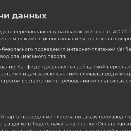
чи данных
 будете перенаправлены на платежный шлюз ПАО Сб
енном режиме с использованием протокола шифров
безопасного проведения интернет-платежей Verified
ввод специального пароля.
ование. Конфиденциальность сообщаемой персонал
третьим лицам за исключением случаев, предусмот
трогом соответствии с требованиями платежных систе
 карты проведение платежа по заказу производитс
 вы должны будете нажать на кнопку «Оплата банко
будет предложено ввести данные пластиковой карты