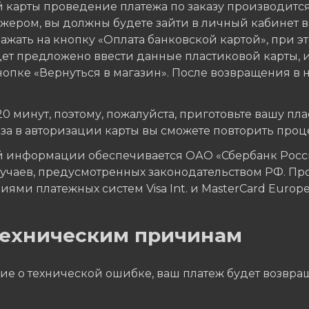
 карты проведение платежа по заказу производитс
ером, вы должны будете зайти в личный кабинет ва
жать на кнопку «Оплата банковской картой», при эт
дет предложено ввести данные пластиковой карты, 
опке «Вернуться в магазин». После возвращения в н
минут, поэтому, пожалуйста, приготовьте вашу плас
аза в авторизации карты вы сможете повторить проц
 информации обеспечивается ОАО «Сбербанк Росси
учаев, предусмотренных законодательством РФ. Пр
ями платежных систем Visa Int. и MasterCard Europe 
 техническим причинам
ие о технической ошибке, ваш платеж будет возвращ