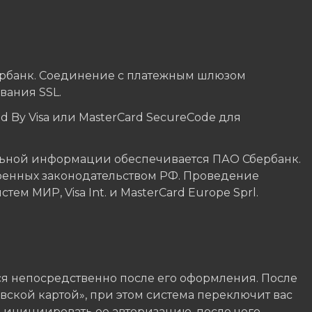
ербанк. Соединение с платежным шлюзом
ания SSL.
 By Visa или MasterCard SecureCode для
ьной информации обеспечивается ПАО Сбербанк.
ренных законодательством РФ. Проведение
м МИР, Visa Int. и MasterCard Europe Sprl.
я непосредственно после его оформления. После
вской картой», при этом система переключит вас
, инициировать ее авторизацию, после чего