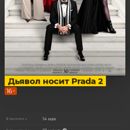
Дьявол носит Prada 2
16
+
14 мая
В прокате с