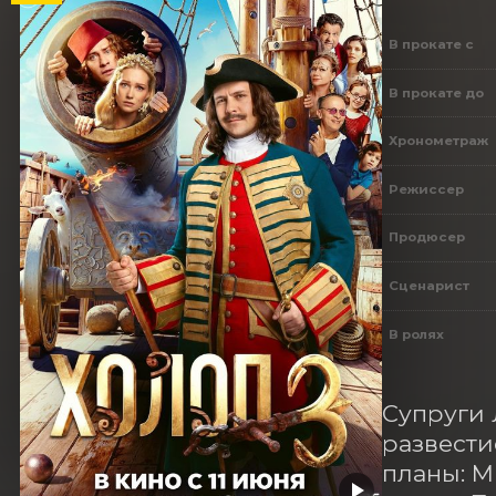
В прокате с
В прокате до
Хронометраж
Режиссер
Продюсер
Сценарист
В ролях
Супруги 
развести
планы: М