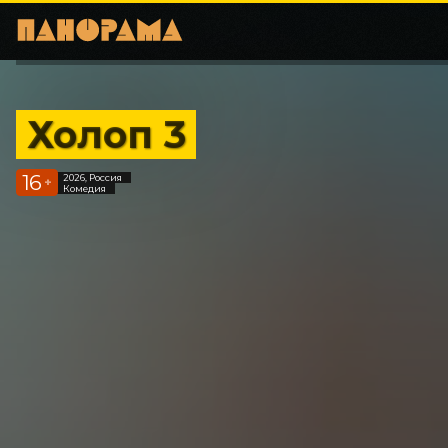
Холоп 3
16
2026, Россия
+
Комедия