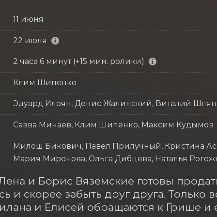
11 июня
22 июля
2 часа 6 минут (+15 мин. ролики)
Клим Шипенко
Эдуард Илоян, Денис Жалинский, Виталий Шля
Савва Минаев, Клим Шипенко, Максим Кудымов
Милош Бикович, Павел Прилучный, Кристина Асм
Мария Миронова, Ольга Дибцева, Наталья Рогож
Лена и Борис Вяземские готовы продат
сь и скорее забыть друг друга. Только в
илана и Елисей обращаются к Грише и е