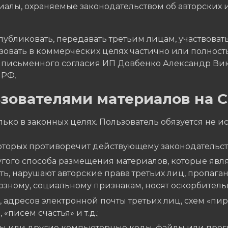
риалы, охраняемые законодательством об авторских 
публиковать, передавать третьим лицам, участвоват
зовать в коммерческих целях частично или полност
письменного согласия ИП Довбенко Александр Викт
 РФ.
зователями материалов на С
лько в законных целях. Пользователь обязуется не 
которых противоречит действующему законодательс
ругого способа размещения материалов, которые я
ть, нарушают авторские права третьих лиц, пропа
иозному, социальному признакам, носят оскорбитель
дресов электронной почты третьих лиц, схем «пира
«писем счастья» и т.д.;
ы или другие компьютерные коды, файлы или прог