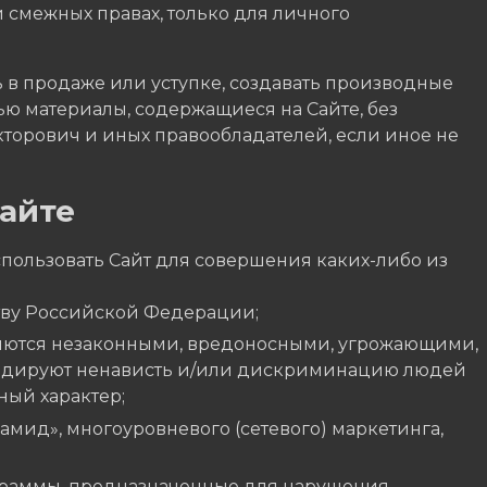
и смежных правах, только для личного
ь в продаже или уступке, создавать производные
ью материалы, содержащиеся на Сайте, без
орович и иных правообладателей, если иное не
айте
использовать Сайт для совершения каких-либо из
тву Российской Федерации;
вляются незаконными, вредоносными, угрожающими,
гандируют ненависть и/или дискриминацию людей
ный характер;
мид», многоуровневого (сетевого) маркетинга,
раммы, предназначенные для нарушения,