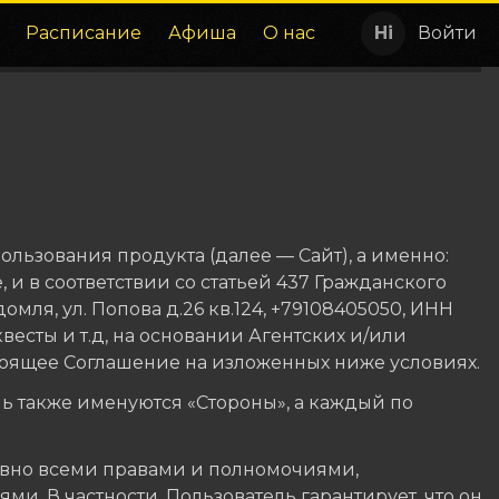
Расписание
Афиша
О нас
Войти
льзования продукта (далее — Сайт), а именно:
и в соответствии со статьей 437 Гражданского
мля, ул. Попова д.26 кв.124, +79108405050, ИНН
квесты и т.д, на основании Агентских и/или
тоящее Соглашение на изложенных ниже условиях.
 также именуются «Стороны», а каждый по
равно всеми правами и полномочиями,
. В частности, Пользователь гарантирует, что он