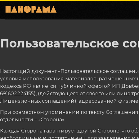
Пользовательское с
Настоящий документ «Пользовательское соглашение»
условия использования материалов, размещенных на
кодекса РФ является публичной офертой ИП Довбенко 
691602224155), (действующего от своего или лица тр
Лицензионных соглашений), адресованной физичес
При совместном упоминании по тексту Соглашения 
отдельности – «Сторона».
Каждая Сторона гарантирует другой Стороне, что о
необходимыми и достаточными для заключения и исп