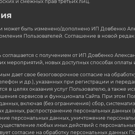
рских и смежных прав третьих лиц.
ния
ти может быть изменено/дополнено ИП Довбенко Ал
мления Пользователей. Соглашение в новой редакци
ль соглашается с получением от ИП Довбенко Алек
их мероприятий, новых доступных способах оплаты и
мым дает свое безоговорочное согласие на обработк
елефон и др.), указанных при регистрации и перед
я в целях оказания услуг Пользователю, а также и
чшения сервисов и функционала Сайта. При этом По
анных, включая (без ограничения) сбор, систематиз
ых данных, распространение персональных данных (
ние персональных данных, уничтожение персональ
осуществление любых иных действий с персональны
вует согласие на обработку персональных данных Пол