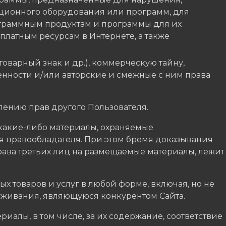
ционного оборудования или программ, для
ограммным продуктам и программы для их
платным ресурсам в Интернете, а также
оварный знак и др.), коммерческую тайну,
нности и/или авторские и смежные с ним права
лению прав другого Пользователя.
 какие-либо материалы, охраняемые
я правообладателя. При этом бремя доказывания
рава третьих лиц на размещаемые материалы, лежит
х товаров и услуг в любой форме, включая, но не
уживания, являющуюся конкурентом Сайта.
риалы, в том числе, за их содержание, соответствие